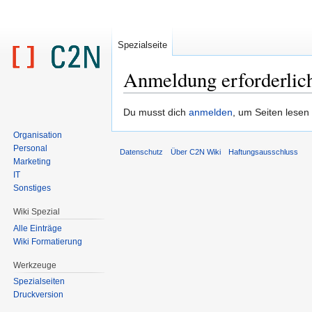
Spezialseite
Anmeldung erforderlic
Zur
Zur
Du musst dich
anmelden
, um Seiten lesen
Navigation
Suche
Organisation
springen
springen
Personal
Datenschutz
Über C2N Wiki
Haftungsausschluss
Marketing
IT
Sonstiges
Wiki Spezial
Alle Einträge
Wiki Formatierung
Werkzeuge
Spezialseiten
Druckversion